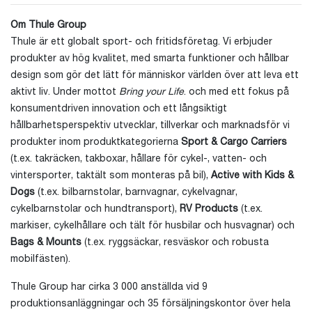
Om Thule Group
Thule är ett globalt sport- och fritidsföretag. Vi erbjuder
produkter av hög kvalitet, med smarta funktioner och hållbar
design som gör det lätt för människor världen över att leva ett
aktivt liv. Under mottot
Bring your Life
. och med ett fokus på
konsumentdriven innovation och ett långsiktigt
hållbarhetsperspektiv utvecklar, tillverkar och marknadsför vi
produkter inom produktkategorierna
Sport & Cargo Carriers
(t.ex. takräcken, takboxar, hållare för cykel-, vatten- och
vintersporter, taktält som monteras på bil),
Active with Kids &
Dogs
(t.ex. bilbarnstolar, barnvagnar, cykelvagnar,
cykelbarnstolar och hundtransport),
RV Products
(t.ex.
markiser, cykelhållare och tält för husbilar och husvagnar) och
Bags & Mounts
(t.ex. ryggsäckar, resväskor och robusta
mobilfästen).
Thule Group har cirka 3 000 anställda vid 9
produktionsanläggningar och 35 försäljningskontor över hela