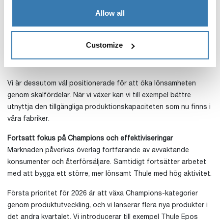
under första kvartalet. Vår satsning på Champions-kategorier
Allow all
görs samtidigt som vi investerar mer fokuserat i
produktutveckling. Detta innebär att vi ökar satsningar på
Champions, men minskar totala
Customize
produktutvecklingskostnaderna, en effekt som märktes redan i
första kvartalets finansiella resultat.
Vi är dessutom väl positionerade för att öka lönsamheten
genom skalfördelar. När vi växer kan vi till exempel bättre
utnyttja den tillgängliga produktionskapaciteten som nu finns i
våra fabriker.
Fortsatt fokus på Champions och effektiviseringar
Marknaden påverkas överlag fortfarande av avvaktande
konsumenter och återförsäljare. Samtidigt fortsätter arbetet
med att bygga ett större, mer lönsamt Thule med hög aktivitet.
Första prioritet för 2026 är att växa Champions-kategorier
genom produktutveckling, och vi lanserar flera nya produkter i
det andra kvartalet. Vi introducerar till exempel Thule Epos