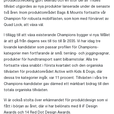
produktutveckling gjort skillnad och en stor del av Thules
tillväxt utgjordes av nya produkter lanserade under de senaste
två åren. Inom produktområdet Bags & Mounts fortsatte vår
Champion för robusta mobilfästen, som kom med förvärvet av
Quad Lock, att växa väl.
I tillägg till att växa existerande Champions bygger vi nya. Målet
är att gå från dagens sex till tio till år 2035. Vi har idag tre
lovande kandidater som passar profilen för Champions-
kategorier men fortfarande är små: terräng- och joggingvagnar,
produkter för hundtransport samt bilbarnstolar. Alla tre
fortsatte växa snabbt i första kvartalet och den organiska
tillväxten för produktområdet Active with Kids & Dogs, där
dessa tre kategorier ingår, var 11 procent. Tillväxten i våra tre
Champions-kandidater gav därmed ett märkbart bidrag till den
totala organiska tillväxten.
Vi är också stolta över erkännandet för produktdesign som vi
fått i början av året, där vi har belönats med 8 iF Design
Awards och 14 Red Dot Design Awards.