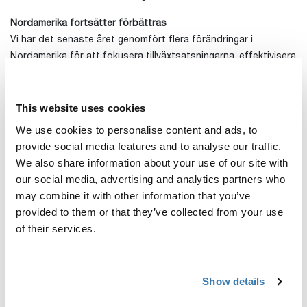
Nordamerika fortsätter förbättras
Vi har det senaste året genomfört flera förändringar i
Nordamerika för att fokusera tillväxtsatsningarna, effektivisera
organisationen och motverka effekten av de ökade tullarna.
Nordamerika som region har fått mer fokus, både vad gäller
produktutveckling och försäljning. Den nyligen lanserade Thule
This website uses cookies
Xscape, våra lättmonterade lasträcken för pick-up trucks, har
We use cookies to personalise content and ads, to
fått en bra start och i det första kvartalet lanserade vi Thule
provide social media features and to analyse our traffic.
Vero, en premium-cykelhållare för tyngre cyklar specifikt
We also share information about your use of our site with
utvecklad för den nordamerikanska marknaden. Även om den
our social media, advertising and analytics partners who
nordamerikanska marknaden är fortsatt klart utmanande ger
may combine it with other information that you’ve
våra åtgärder positiv effekt. Den organiska försäljningen var
provided to them or that they’ve collected from your use
oförändrad i det första kvartalet och sedan förra årets
of their services.
åtgärder, har utvecklingen gått åt rätt håll kvartal för kvartal.
Effektiviseringar driver lönsamhet
Effektiviseringar är avgörande för att nå lönsamhetsmålet. Vi
Show details
genomförde flera initiativ förra året och arbetet fortsatte