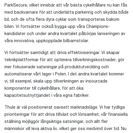
ParkSecure, vilket innebär att vår bästa cykelhållare nu kan fås
med backvarnare för att underlätta parkering och skydda både
bil, och de ofta flera dyra cyklar som transporteras bakom
bilen. Vi fortsätter också bygga upp våra Champions-
kandidater och under andra kvartalet påbörjas lanseringen av
våra innovativa, uppkopplade bilbarnstolar.
Vi fortsätter samtidigt att driva effektiviseringar. Vi skapar
teknikplattformar för att optimera tillverkningskostnader, gör
mer fokuserade satsningar på produktutveckling och
automatiserar vårt lager i Polen. I det andra kvartalet kommer
vi, till exempel, skala upp tillverkningen av insourcade
komponenter till cykelhållare, för att öka
kapacitetsutnyttjandet i våra egna fabriker.
Thule är väl positionerat oavsett marknadsläge. Vi har tydliga
prioriteringar för att driva tillväxt och lönsamhet, vår finansiella
ställning möjliggör långsiktiga satsningar, och allt fler
människor vill leva aktiva liv, vilket ger oss medvind över tid. Nu