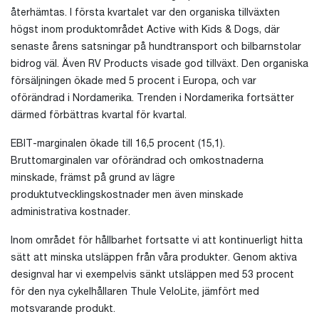
återhämtas. I första kvartalet var den organiska tillväxten
högst inom produktområdet Active with Kids & Dogs, där
senaste årens satsningar på hundtransport och bilbarnstolar
bidrog väl. Även RV Products visade god tillväxt. Den organiska
försäljningen ökade med 5 procent i Europa, och var
oförändrad i Nordamerika. Trenden i Nordamerika fortsätter
därmed förbättras kvartal för kvartal.
EBIT-marginalen ökade till 16,5 procent (15,1).
Bruttomarginalen var oförändrad och omkostnaderna
minskade, främst på grund av lägre
produktutvecklingskostnader men även minskade
administrativa kostnader.
Inom området för hållbarhet fortsatte vi att kontinuerligt hitta
sätt att minska utsläppen från våra produkter. Genom aktiva
designval har vi exempelvis sänkt utsläppen med 53 procent
för den nya cykelhållaren Thule VeloLite, jämfört med
motsvarande produkt.